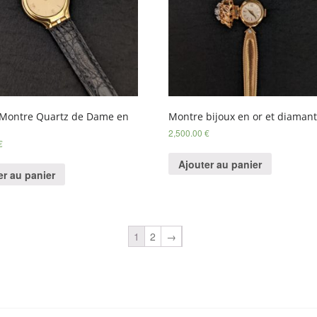
Montre Quartz de Dame en
Montre bijoux en or et diaman
2,500.00
€
€
Ajouter au panier
er au panier
1
2
→