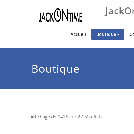
Skip
JackO
to
content
Accueil
Boutique
C
Boutique
Affichage de 1–16 sur 27 résultats