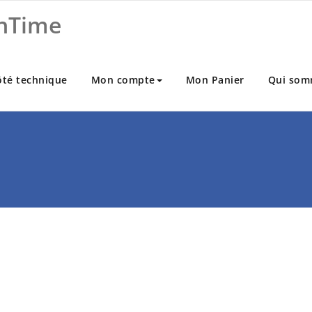
nTime
ôté technique
Mon compte
Mon Panier
Qui som