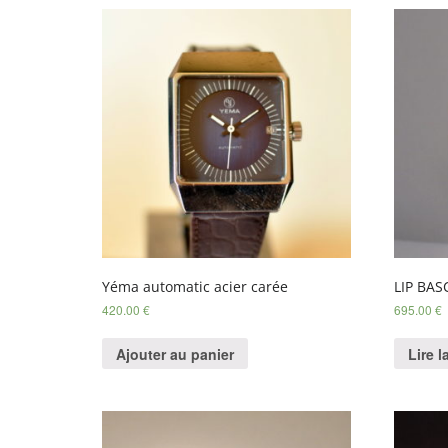
Yéma automatic acier carée
LIP BA
420.00
€
695.00
€
Ajouter au panier
Lire l