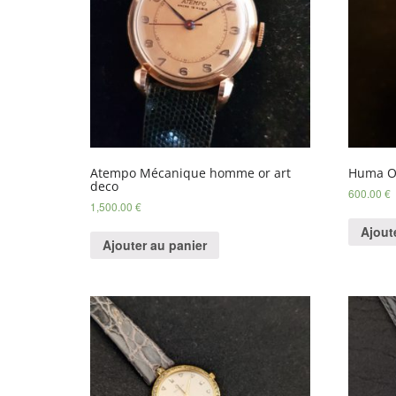
Atempo Mécanique homme or art
Huma O
deco
600.00
€
1,500.00
€
Ajout
Ajouter au panier