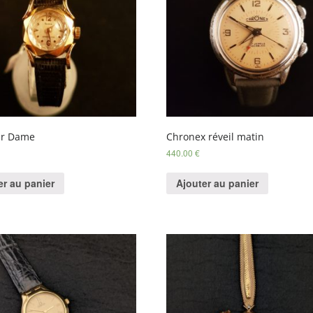
r Dame
Chronex réveil matin
440.00
€
er au panier
Ajouter au panier