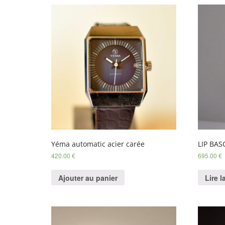
Yéma automatic acier carée
LIP BA
420.00
€
695.00
€
Ajouter au panier
Lire l