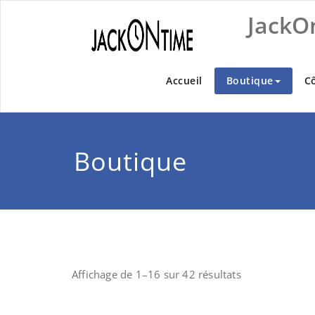
Skip
JackO
to
content
Accueil
Boutique
C
Boutique
Affichage de 1–16 sur 42 résultats