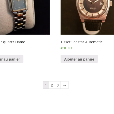
r quartz Dame
Tissot Seastar Automatic
420.00
€
er au panier
Ajouter au panier
1
2
3
→