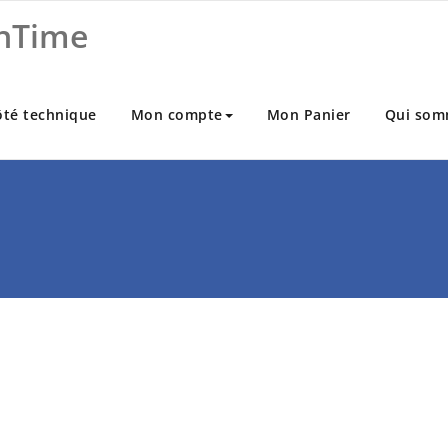
nTime
ôté technique
Mon compte
Mon Panier
Qui som