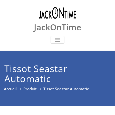
Skip
to
content
JackOnTime
BASCULER
LA
NAVIGATION
Tissot Seastar
Automatic
Accueil
/
Produit
/
Tissot Seastar Automatic