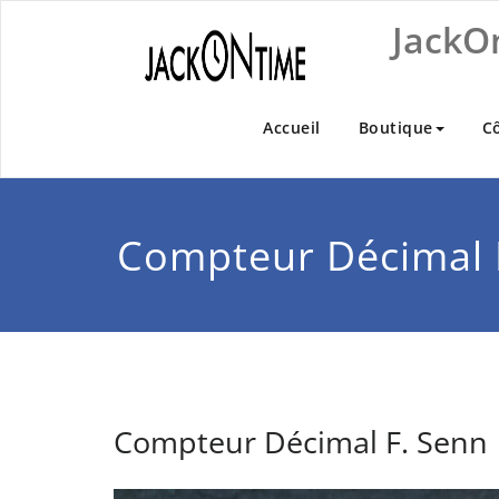
Skip
JackO
to
content
Accueil
Boutique
C
Compteur Décimal 
Compteur Décimal F. Senn