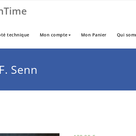
nTime
ôté technique
Mon compte
Mon Panier
Qui som
F. Senn