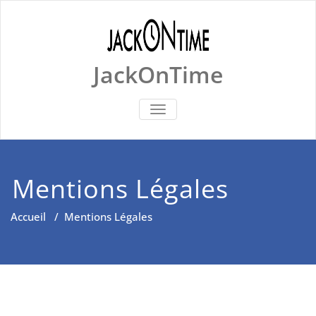
Skip
to
content
JackOnTime
BASCULER
LA
NAVIGATION
Mentions Légales
Accueil
/
Mentions Légales