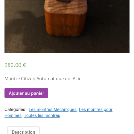
280.00
€
Montre Citizen Automatique en Acier
Ajouter au panier
Catégories :
Les montres Mécaniques
,
Les montres pour
Hommes
,
Toutes les montres
Description