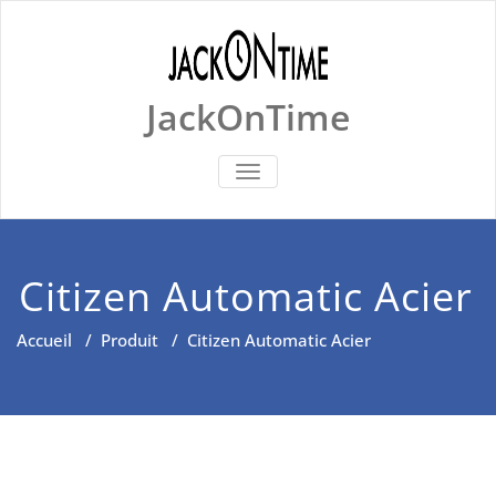
Skip
to
content
JackOnTime
BASCULER
LA
NAVIGATION
Citizen Automatic Acier
Accueil
/
Produit
/
Citizen Automatic Acier