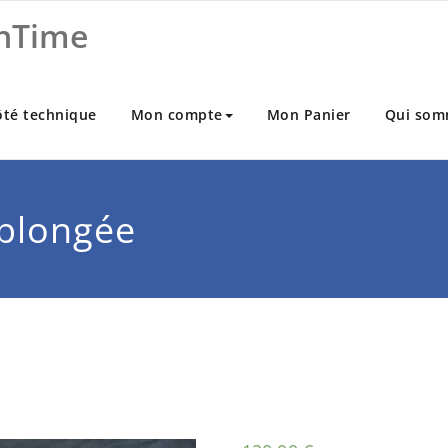
nTime
ôté technique
Mon compte
Mon Panier
Qui som
plongée