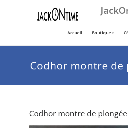
Skip
JackO
to
content
Accueil
Boutique
C
Codhor montre de 
Codhor montre de plongée