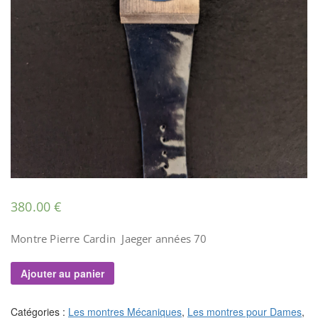
380.00
€
Montre Pierre Cardin Jaeger années 70
Ajouter au panier
Catégories :
Les montres Mécaniques
,
Les montres pour Dames
,