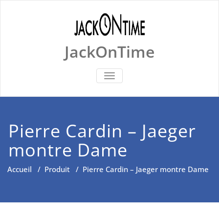
Skip
to
content
JackOnTime
BASCULER
LA
NAVIGATION
Pierre Cardin – Jaeger
montre Dame
Accueil
/
Produit
/
Pierre Cardin – Jaeger montre Dame