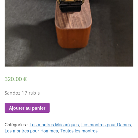
320.00
€
Sandoz 17 rubis
Ajouter au panier
Catégories :
Les montres Mécaniques
,
Les montres pour Dames
,
Les montres pour Hommes
,
Toutes les montres