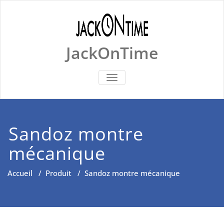
Skip
to
content
JackOnTime
BASCULER
LA
NAVIGATION
Sandoz montre
mécanique
Accueil
/
Produit
/
Sandoz montre mécanique