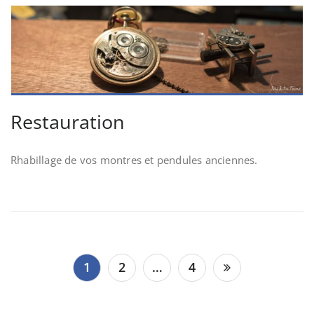
Restauration
Rhabillage de vos montres et pendules anciennes.
Navigation
1
2
…
4
des
articles