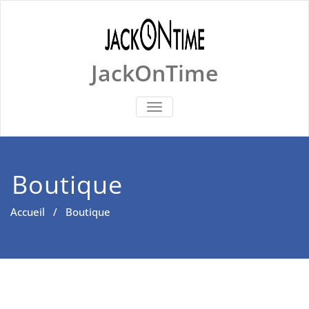
Skip
to
content
JackOnTime
BASCULER
LA
NAVIGATION
Boutique
Accueil
/ Boutique