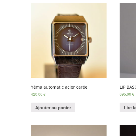
Yéma automatic acier carée
LIP BA
420.00
€
695.00
€
Ajouter au panier
Lire l