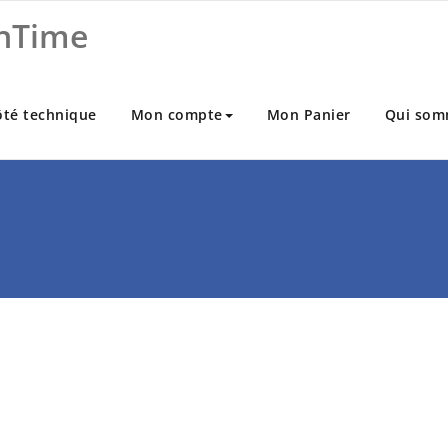
nTime
ôté technique
Mon compte
Mon Panier
Qui som