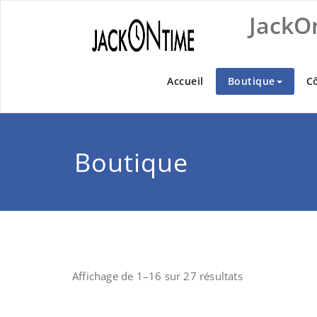
Skip
JackO
to
content
Accueil
Boutique
C
Boutique
Affichage de 1–16 sur 27 résultats