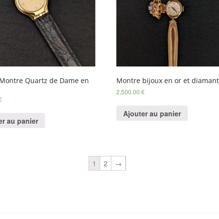
Montre Quartz de Dame en
Montre bijoux en or et diaman
2,500.00
€
€
Ajouter au panier
er au panier
1
2
→