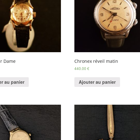
r Dame
Chronex réveil matin
440.00
€
er au panier
Ajouter au panier