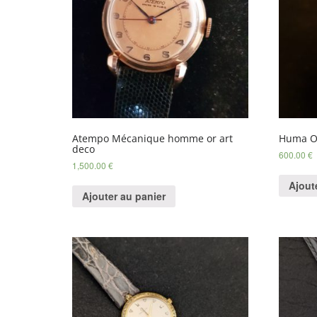
Atempo Mécanique homme or art
Huma O
deco
600.00
€
1,500.00
€
Ajout
Ajouter au panier