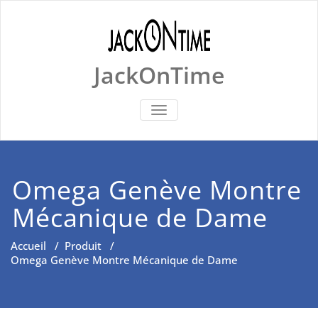
Skip
to
content
JackOnTime
BASCULER
LA
NAVIGATION
Omega Genève Montre
Mécanique de Dame
Accueil
/
Produit
/
Omega Genève Montre Mécanique de Dame