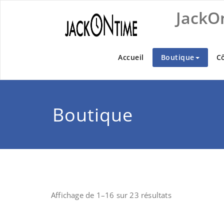
Skip
JackO
to
content
Accueil
Boutique
C
Boutique
Affichage de 1–16 sur 23 résultats