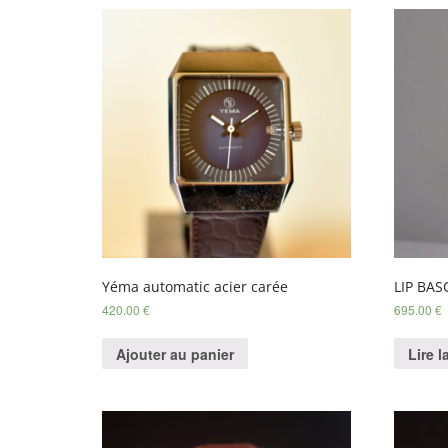
Yéma automatic acier carée
LIP BA
420.00
€
695.00
€
Ajouter au panier
Lire l