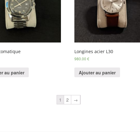
tomatique
Longines acier L30
980.00
€
er au panier
Ajouter au panier
1
2
→