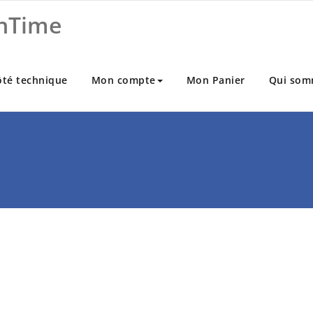
nTime
ôté technique
Mon compte
Mon Panier
Qui som