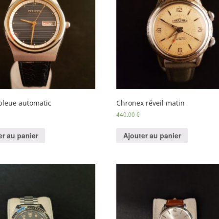
 bleue automatic
Chronex réveil matin
440.00
€
er au panier
Ajouter au panier