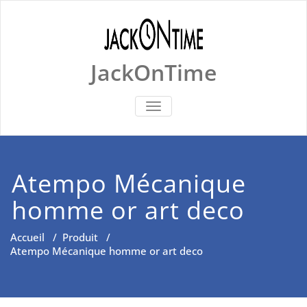
Skip
to
content
JackOnTime
BASCULER
LA
NAVIGATION
Atempo Mécanique
homme or art deco
Accueil
/
Produit
/
Atempo Mécanique homme or art deco