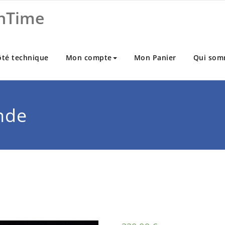
nTime
ôté technique
Mon compte
Mon Panier
Qui som
nde