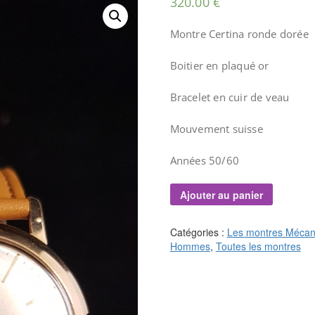
320.00
€
Montre Certina ronde dorée
Boitier en plaqué or
Bracelet en cuir de veau
Mouvement suisse
Années 50/60
Ajouter au panier
Catégories :
Les montres Mécan
Hommes
,
Toutes les montres