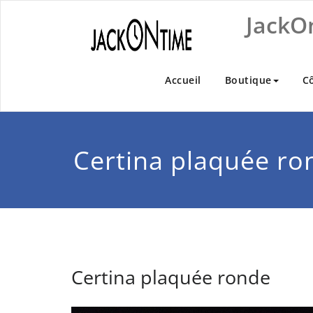
Skip
JackO
to
content
Accueil
Boutique
C
Certina plaquée ro
Certina plaquée ronde