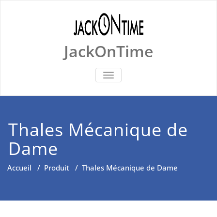
Skip
to
content
JackOnTime
BASCULER
LA
NAVIGATION
Thales Mécanique de
Dame
Accueil
/
Produit
/
Thales Mécanique de Dame