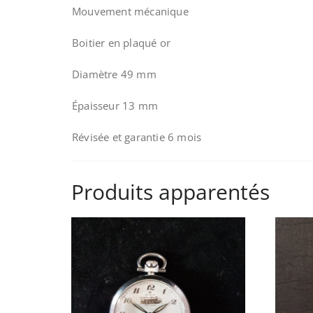
Mouvement mécanique
Boitier en plaqué or
Diamètre 49 mm
Épaisseur 13 mm
Révisée et garantie 6 mois
Produits apparentés