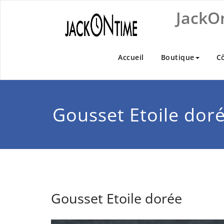
Skip
JackO
to
content
Accueil
Boutique
C
Gousset Etoile dor
Gousset Etoile dorée