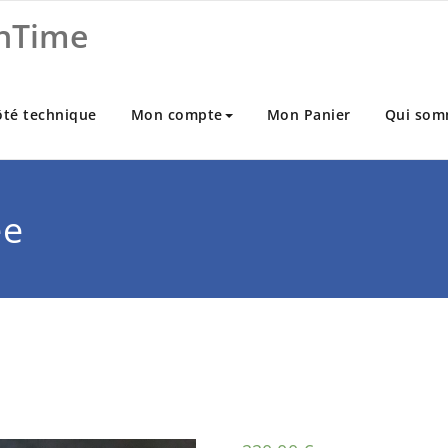
nTime
ôté technique
Mon compte
Mon Panier
Qui som
ée